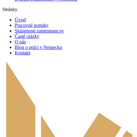
Stránky
Úvod
Pracovné ponuky
Skúsenosti zamestnancov
Časté otázky
O nás
Blog o práci v Nemecku
Kontakt