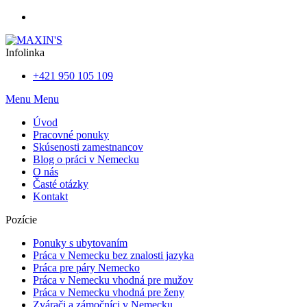
Infolinka
+421 950 105 109
Menu
Menu
Úvod
Pracovné ponuky
Skúsenosti zamestnancov
Blog o práci v Nemecku
O nás
Časté otázky
Kontakt
Pozície
Ponuky s ubytovaním
Práca v Nemecku bez znalosti jazyka
Práca pre páry Nemecko
Práca v Nemecku vhodná pre mužov
Práca v Nemecku vhodná pre ženy
Zvárači a zámočníci v Nemecku