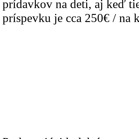
prídavkov na deti, aj keď t
príspevku je cca 250€ / na 