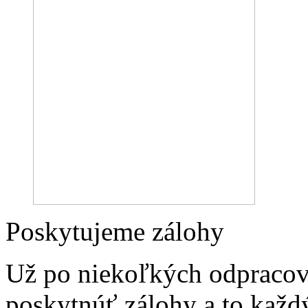
Poskytujeme zálohy
Už po niekoľkých odpraco
poskytnúť zálohy a to každý